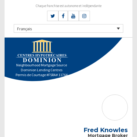
Chaque franchise est autonome et indépendante
Français
Neighbourhood Mortgage Source
Dominion Lending Centres
Permis de Courtage #FSRA# 11764
Fred Knowles
Mortgage Broker