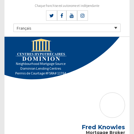
Chaque franchise est autonome et indépendante
Français
Neighbourhood Mortgage Source
Dominion Lending Centres
Permis de Courtage #FSRA# 11764
Fred Knowles
Mortgage Broker